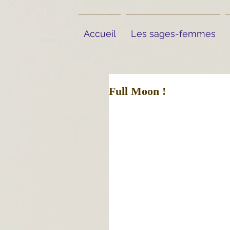
Accueil
Les sages-femmes
Full Moon !