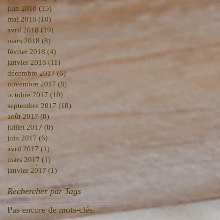
juin 2018
(15)
15 posts
mai 2018
(10)
10 posts
avril 2018
(19)
19 posts
mars 2018
(8)
8 posts
février 2018
(4)
4 posts
janvier 2018
(11)
11 posts
décembre 2017
(6)
6 posts
novembre 2017
(8)
8 posts
octobre 2017
(10)
10 posts
septembre 2017
(18)
18 posts
août 2017
(8)
8 posts
juillet 2017
(8)
8 posts
juin 2017
(6)
6 posts
avril 2017
(1)
1 post
mars 2017
(1)
1 post
janvier 2017
(1)
1 post
Rechercher par Tags
Pas encore de mots-clés.