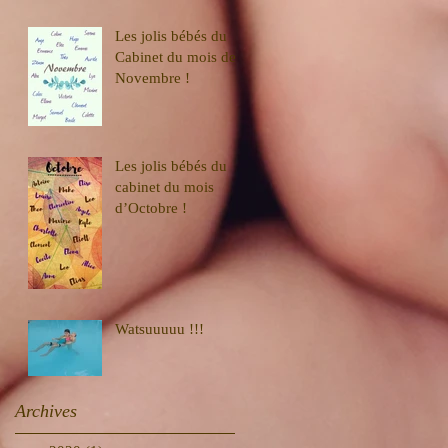
Les jolis bébés du
Cabinet du mois de
Novembre !
Les jolis bébés du
cabinet du mois
d’Octobre !
Watsuuuuu !!!
Archives