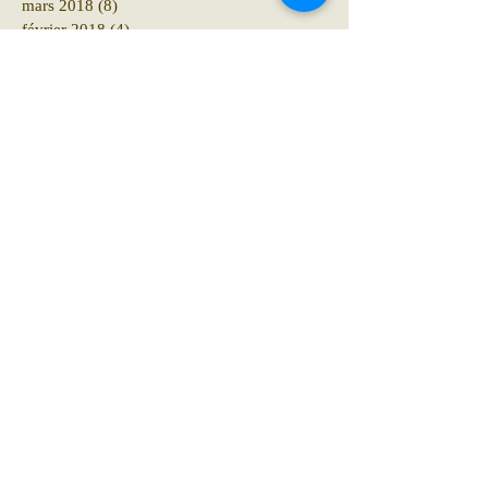
mars 2018
(8)
8 posts
février 2018
(4)
4 posts
janvier 2018
(11)
11 posts
décembre 2017
(6)
6 posts
novembre 2017
(8)
8 posts
octobre 2017
(10)
10 posts
septembre 2017
(18)
18 posts
août 2017
(8)
8 posts
juillet 2017
(8)
8 posts
juin 2017
(6)
6 posts
avril 2017
(1)
1 post
mars 2017
(1)
1 post
janvier 2017
(1)
1 post
Rechercher par Tags
Pas encore de mots-clés.
Retrouvez-nous