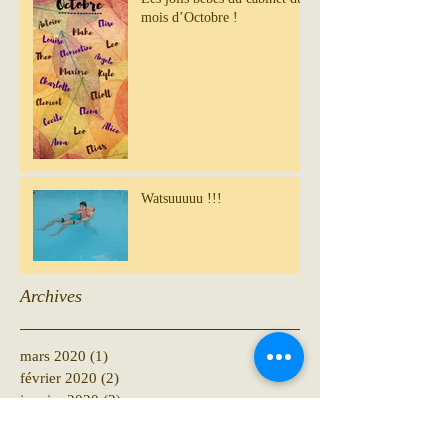
mois d’Octobre !
Watsuuuuu !!!
Archives
mars 2020
(1)
1 post
février 2020
(2)
2 posts
janvier 2020
(2)
2 posts
décembre 2019
(3)
3 posts
novembre 2019
(10)
10 posts