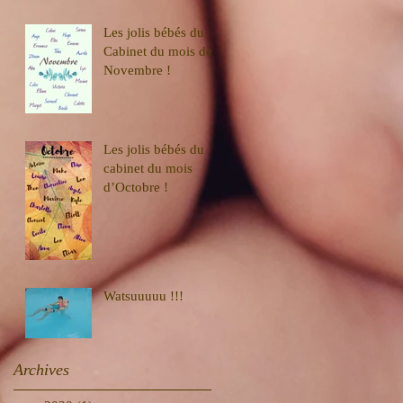
Les jolis bébés du
Cabinet du mois de
Novembre !
Les jolis bébés du
cabinet du mois
d’Octobre !
Watsuuuuu !!!
Archives