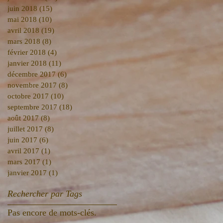
juin 2018
(15)
15 posts
mai 2018
(10)
10 posts
avril 2018
(19)
19 posts
mars 2018
(8)
8 posts
février 2018
(4)
4 posts
janvier 2018
(11)
11 posts
décembre 2017
(6)
6 posts
novembre 2017
(8)
8 posts
octobre 2017
(10)
10 posts
septembre 2017
(18)
18 posts
août 2017
(8)
8 posts
juillet 2017
(8)
8 posts
juin 2017
(6)
6 posts
avril 2017
(1)
1 post
mars 2017
(1)
1 post
janvier 2017
(1)
1 post
Rechercher par Tags
Pas encore de mots-clés.