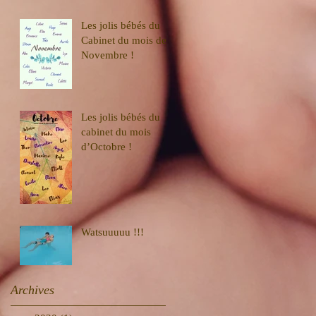
Les jolis bébés du
Cabinet du mois de
Novembre !
Les jolis bébés du
cabinet du mois
d’Octobre !
Watsuuuuu !!!
Archives