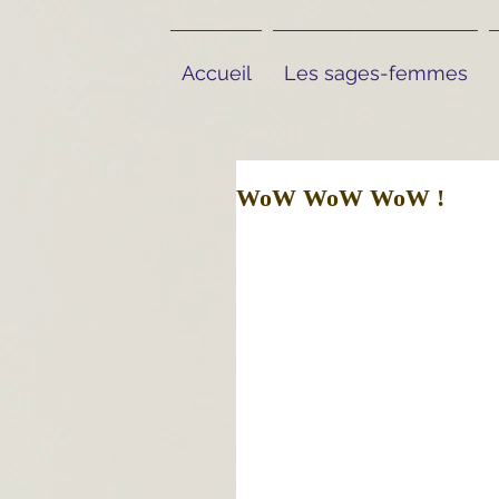
Accueil
Les sages-femmes
WoW WoW WoW !