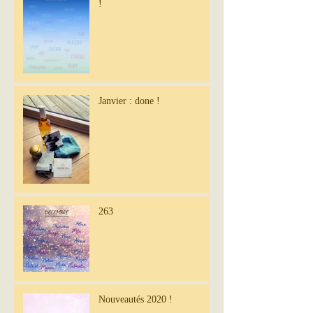
!
Janvier : done !
263
Nouveautés 2020 !