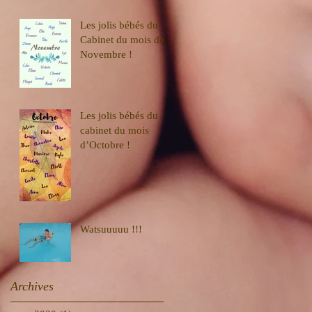
Les jolis bébés du
Cabinet du mois de
Novembre !
Les jolis bébés du
cabinet du mois
d’Octobre !
Watsuuuuu !!!
Archives