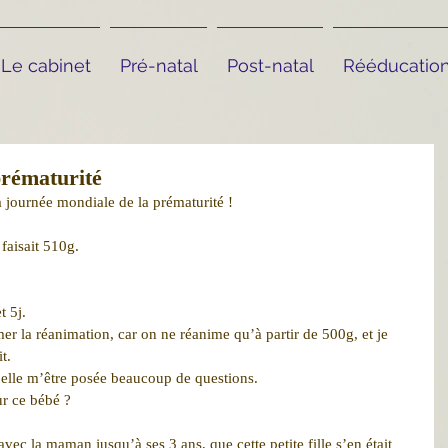
Le cabinet
Pré-natal
Post-natal
Rééducation
prématurité
 journée mondiale de la prématurité !
 faisait 510g.
t 5j.
mer la réanimation, car on ne réanime qu’à partir de 500g, et je 
t.
pelle m’être posée beaucoup de questions.
ur ce bébé ?
 avec la maman jusqu’à ses 3 ans, que cette petite fille s’en était 