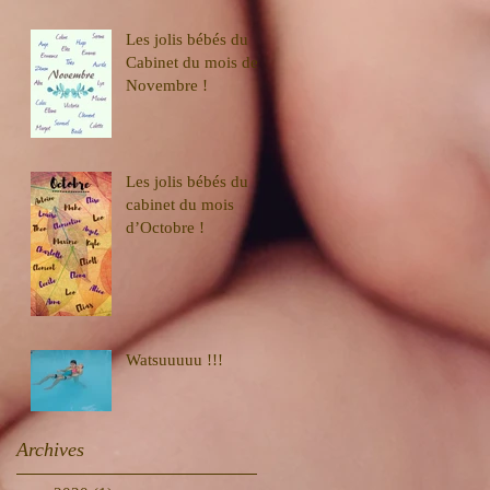
Les jolis bébés du
Cabinet du mois de
Novembre !
Les jolis bébés du
cabinet du mois
d’Octobre !
Watsuuuuu !!!
Archives